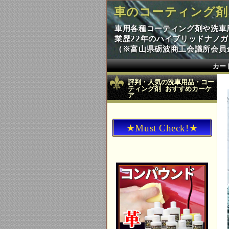
車のコーティング剤
車用各種コーティング剤や洗車
業歴22年のハイブリッドナノ
（※富山県砺波商工会議所会員企
カー
評判・人気の洗車用品・コー
ティング剤 おすすめカーケ
ア
★Must Check!★