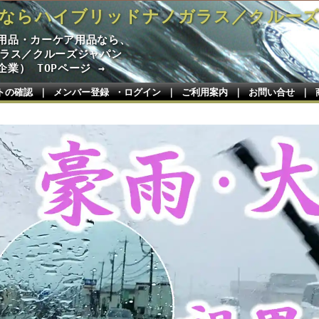
ならハイブリッドナノガラス／クルー
用品・カーケア用品なら、
ガラス／クルーズジャパン
業） TOPページ →
トの確認
｜
メンバー登録 ・ログイン
｜
ご利用案内
｜
お問い合せ
｜