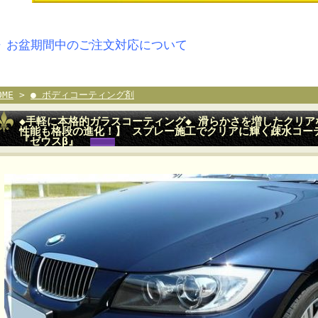
▶ お盆期間中のご注文対応について
OME
>
● ボディコーティング剤
◆手軽に本格的ガラスコーティング◆ 滑らかさを増したクリ
性能も格段の進化！】 スプレー施工でクリアに輝く疎水コー
『ゼウスβ』