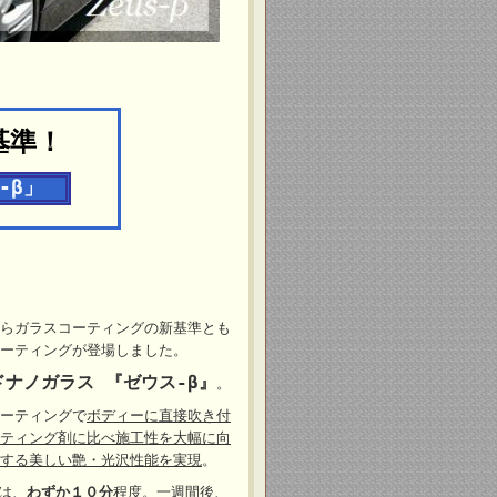
基準！
-β」
らガラスコーティングの新基準とも
ーティングが登場しました。
ナノガラス 『ゼウス-β』
。
ーティングで
ボディーに直接吹き付
ティング剤に比べ施工性を大幅に向
する美しい艶・光沢性能を実現
。
は、
わずか１０分
程度。一週間後、