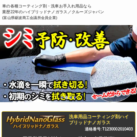
車の各種コーティング剤・洗車お手入れ用品なら
業歴22年のハイブリッドナノガラス／クルーズジャパン
(富山県砺波商工会議所会員企業)
洗車用品コーティング剤ハイ
ブリッドナノガラス
適格番号:T1230002010403