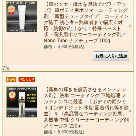
【車のツヤ・撥水を即効でパワーアッ
プ】 車ボディ用ポリマーコーティング
剤 〔新型チューブタイプ〕 コーティン
グ施工 初心者～熟練者まで幅広く対
応・納得の仕上がり！特殊ペースト
状・高汎用ポリマーコーティング剤／
Nano Tube ナノチューブ 100g
価格： 4,800円(税込)
7位
NEW
PICK UP
【新車の輝きを復活させるメンテナン
ス剤】 洗車 コーティング 下地処理 メ
ンテナンスに最適！〔ボディの雨ジミ
イオンデポジット 水垢 固着汚れ等を除
去〕 & 〔高品質なコーティング効果〕
高機能 中性 クリーナーコーティング剤
／イージス 220ml
価格： 8,000円(税込)