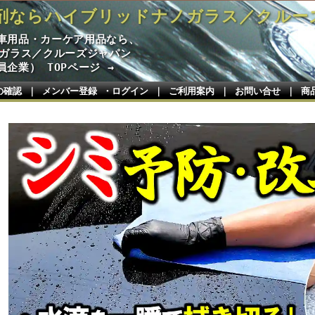
剤ならハイブリッドナノガラス／クルー
車用品・カーケア用品なら、
ノガラス／クルーズジャパン
企業） TOPページ →
の確認
｜
メンバー登録 ・ログイン
｜
ご利用案内
｜
お問い合せ
｜
商