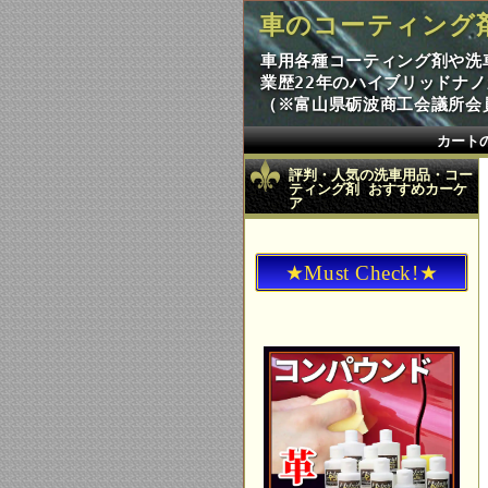
車のコーティング
車用各種コーティング剤や洗
業歴22年のハイブリッドナ
（※富山県砺波商工会議所会員
カート
評判・人気の洗車用品・コー
ティング剤 おすすめカーケ
ア
★Must Check!★