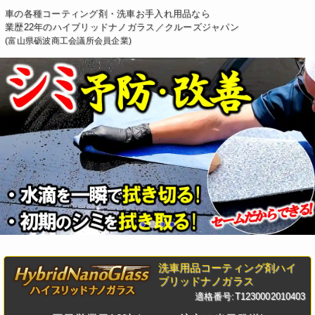
車の各種コーティング剤・洗車お手入れ用品なら
業歴22年のハイブリッドナノガラス／クルーズジャパン
(富山県砺波商工会議所会員企業)
洗車用品コーティング剤ハイ
ブリッドナノガラス
適格番号:T1230002010403