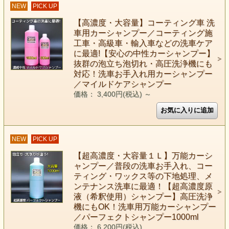
NEW
PICK UP
【高濃度・大容量】コーティング車 洗
車用カーシャンプー／コーティング施
工車・高級車・輸入車などの洗車ケア
に最適!【安心の中性カーシャンプー】
抜群の泡立ち泡切れ・高圧洗浄機にも
対応！洗車お手入れ用カーシャンプー
／マイルドケアシャンプー
価格： 3,400円(税込)
～
NEW
PICK UP
【超高濃度・大容量１Ｌ】万能カーシ
ャンプー／普段の洗車お手入れ、コー
ティング・ワックス等の下地処理、メ
ンテナンス洗車に最適！【超高濃度原
液（希釈使用）シャンプー】高圧洗浄
機にもOK！洗車用万能カーシャンプー
／パーフェクトシャンプー1000ml
価格： 6,200円(税込)