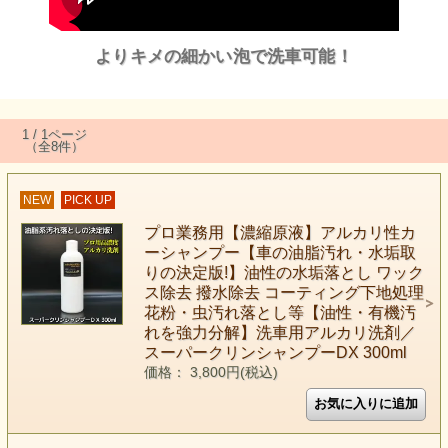
よりキメの細かい泡で洗車可能！
1 / 1ページ
（全8件）
NEW
PICK UP
プロ業務用【濃縮原液】アルカリ性カ
ーシャンプー【車の油脂汚れ・水垢取
りの決定版!】油性の水垢落とし ワック
ス除去 撥水除去 コーティング下地処理
花粉・虫汚れ落とし等【油性・有機汚
れを強力分解】洗車用アルカリ洗剤／
スーパークリンシャンプーDX 300ml
価格： 3,800円(税込)