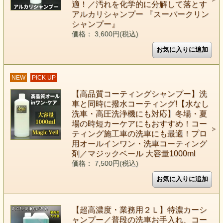
適！／汚れを化学的に分解して落とす
アルカリシャンプー 『スーパークリン
シャンプー』
価格： 3,600円(税込)
NEW
PICK UP
【高品質コーティングシャンプー】洗
車と同時に撥水コーティング!【水なし
洗車・高圧洗浄機にも対応】冬場・夏
場の時短カーケアにもおすすめ！コー
ティング施工車の洗車にも最適！プロ
用オールインワン・洗車コーティング
剤／マジックベール 大容量1000ml
価格： 7,500円(税込)
【超高濃度・業務用２Ｌ】特濃カーシ
ャンプー／普段の洗車お手入れ、コー