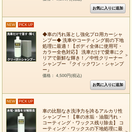
NEW
PICK UP
◆車の汚れ落とし強化プロ用カーシャ
ンプー◆ 洗車やコーティング前の下地
処理に最適！【ボディ全体に使用可・
カラー全色対応】 洗車だけで愛車にク
リアで新鮮な輝き！／中性クリーナー
シャンプー 『クイックワン・シャンプ
ー』
価格： 4,500円(税込)
NEW
PICK UP
車の比類なき洗浄力を誇るアルカリ性
シャンプー！【車の水垢・油脂汚れ・
コーティング・ワックス残り除去】 コ
ーティング・ワックスの下地処理に最