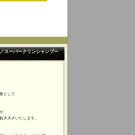
／スーパークリンシャンプー
番として
が、
おススメ
いたします。