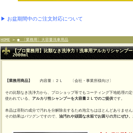
▶ お盆期間中のご注文対応について
HOME
>
● 〔業務用〕大容量洗車用品
【プロ業務用】比類なき洗浄力！洗車用アルカリシャンプー
2000ml
【業務用商品】
内容量：２Ｌ 〔会社・事業所様向け〕
その比類なき洗浄力から、プロショップ等でもコーティング下地処理の定
使われている、
アルカリ性シャンプーを大容量２Ｌでのご提供
です。
本品は溶剤の成分で汚れを分解除去するため泡立ちはほとんどありません
その効果はバツグンですので、
油汚れや頑固な水垢でお困りの方にぜひ、