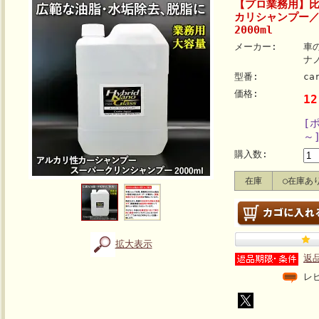
【プロ業務用】
カリシャンプー
2000ml
メーカー:
車
ナ
型番:
ca
価格:
1
[
～
購入数:
在庫
○在庫あ
拡大表示
返
レ