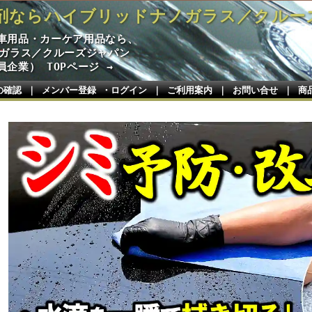
剤ならハイブリッドナノガラス／クルー
車用品・カーケア用品なら、
ノガラス／クルーズジャパン
企業） TOPページ →
の確認
｜
メンバー登録 ・ログイン
｜
ご利用案内
｜
お問い合せ
｜
商