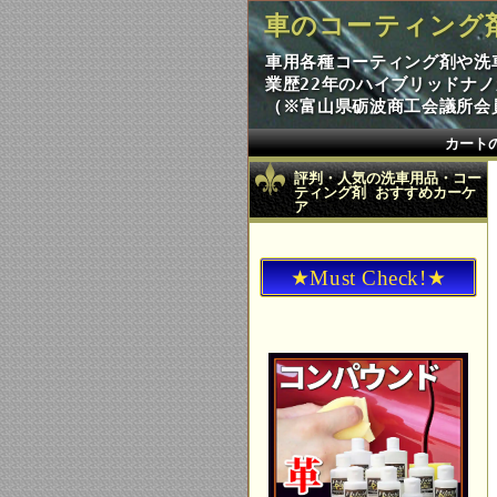
車のコーティング
車用各種コーティング剤や洗
業歴22年のハイブリッドナ
（※富山県砺波商工会議所会員
カート
評判・人気の洗車用品・コー
ティング剤 おすすめカーケ
ア
★Must Check!★