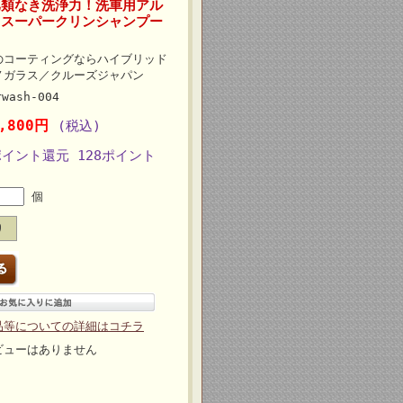
比類なき洗浄力！洗車用アル
／スーパークリンシャンプー
のコーティングならハイブリッド
ノガラス／クルーズジャパン
rwash-004
2,800円
(税込)
ポイント還元 128ポイント
]
個
り
品等についての詳細はコチラ
ビューはありません