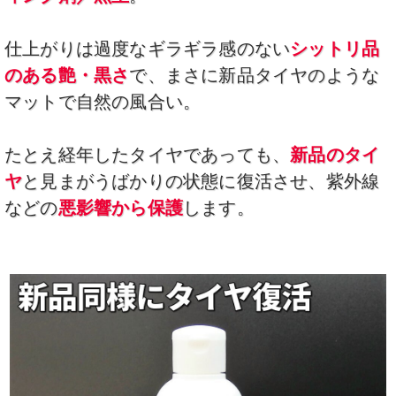
仕上がりは過度なギラギラ感のない
シットリ品
のある艶・黒さ
で、まさに新品タイヤのような
マットで自然の風合い。
たとえ経年したタイヤであっても、
新品のタイ
ヤ
と見まがうばかりの状態に復活させ、紫外線
などの
悪影響から保護
します。