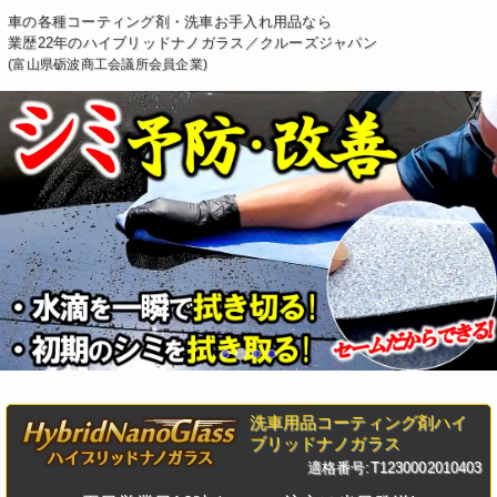
車の各種コーティング剤・洗車お手入れ用品なら
業歴22年のハイブリッドナノガラス／クルーズジャパン
(富山県砺波商工会議所会員企業)
洗車用品コーティング剤ハイ
ブリッドナノガラス
適格番号:T1230002010403