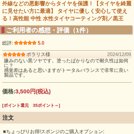
外線などの悪影響からタイヤを保護！【タイヤを綺麗
に見せたい方に最適】 タイヤに優しく安心して使え
る！高性能 中性 水性タイヤコーティング剤／黒王
ご利用者の感想・評価（1件）
総評:
5.0
ポラリス様
2024/12/09
嫌みのない黒ツヤです。塗ったばかりなので耐久性は如何
に？
感覚差はあると思いますがトータルバランスで非常に良い
製品です。
価格:
3,500円
(税込)
[ポイント還元 35ポイント～]
注文
■ちょっぴりお得!スポンジのご購入オプション: