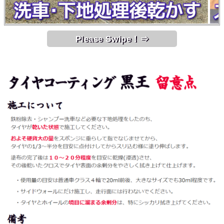
Please Swipe！⇒