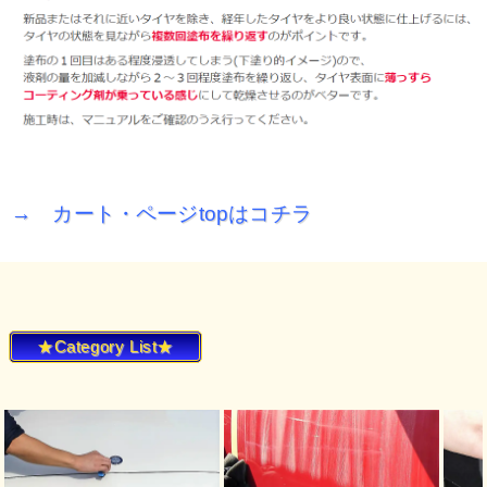
→ カート・ページtopはコチラ
★Category List★