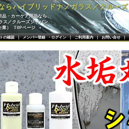
ならハイブリッドナノガラス／クルーズ
用品・カーケア用品なら、
ガラス／クルーズジャパン
業） TOPページ →
トの確認
｜
メンバー登録 ・ログイン
｜
ご利用案内
｜
お問い合せ
｜