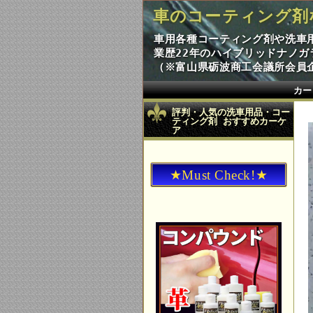
車のコーティング剤
車用各種コーティング剤や洗車
業歴22年のハイブリッドナノ
（※富山県砺波商工会議所会員企
カー
評判・人気の洗車用品・コー
ティング剤 おすすめカーケ
ア
★Must Check!★