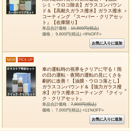
シミ・ウロコ除去】ガラスコンパウン
ド＆【高耐久ガラス撥水】ガラス撥水
コーティング 『スーパー・クリアセッ
ト』【在庫限り】
単品合計価格：
10,800円(税込)
価格： 9,800円(税込)
<9%OFF>
NEW
PICK UP
車の運転時の視界をクリアに守る！雨
の日の運転・夜間の運転の見にくさを
劇的に改善！【油膜・ウロコ落とし】
ガラスコンパウンド＆【強力ガラス撥
水】ガラス撥水コーティング 『クイッ
ク・クリアセット』
単品合計価格：
7,900円(税込)
価格： 7,000円(税込)
<11%OFF>