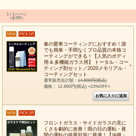
1 / 1ページ
（全3件）
NEW
PICK UP
春の愛車コーティングにおすすめ！誰
でも簡単・手間なくプロ品質の本格コ
ーティングができる！【人気のボディ
用 & 多機能ガラス用】 トータル・コー
ティング剤セット／2020メモリアル・
コーティングセット
通常販売合計額：
14,800円(税込)
価格： 12,800円(税込)
<13%OFF>
NEW
PICK UP
フロントガラス・サイドガラスの見に
くさを劇的に改善！雨の日の運転・夜
間の運転の視界対策に最適！【油膜・