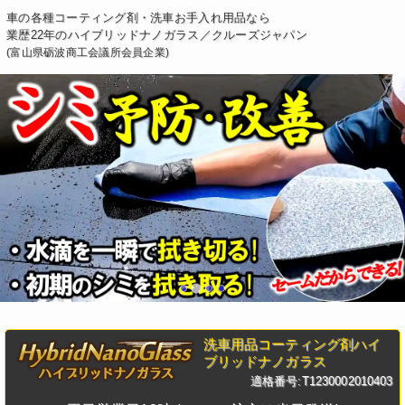
車の各種コーティング剤・洗車お手入れ用品なら
業歴22年のハイブリッドナノガラス／クルーズジャパン
(富山県砺波商工会議所会員企業)
洗車用品コーティング剤ハイ
ブリッドナノガラス
適格番号:T1230002010403