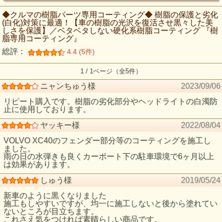
◆クルマの樹脂パーツ専用コーティング◆ 樹脂の保護と劣化
(白化)対策に最適！【車の樹脂の光沢を復活させ黒々した美
しさを保護】／ベタベタしない硬化系樹脂コーティング 『樹
脂専用コーティング』
総評：
4.4 (5件)
1 / 1ページ（全5件）
ニャンちゅう様
2023/09/06
リピート購入です。樹脂の劣化部分やヘッドライトの白濁防
止に使用しております。
ヤッキー様
2022/08/04
VOLVO XC40のフェンダー部分等のコーティングを施工し
ました。
雨の日の水弾きも良くカーポート下の駐車環境で6ヶ月以上
は効果があります。
しゅう様
2019/05/24
新車のように黒くなりました
施工もしやすいですが、均一に施工しないと後から塗れてい
ないところが目立ちます。
これさえ気をつければ素晴らしい商品です。