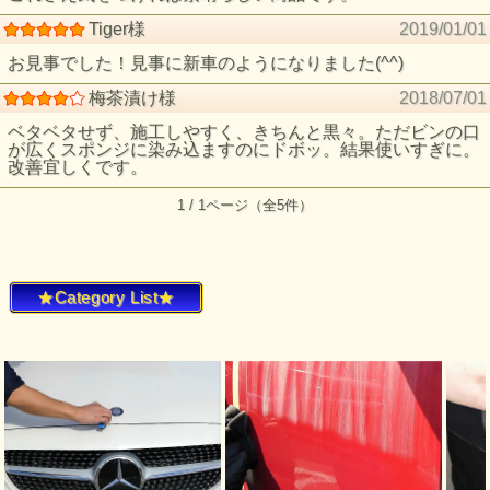
Tiger様
2019/01/01
お見事でした！見事に新車のようになりました(^^)
梅茶漬け様
2018/07/01
ベタベタせず、施工しやすく、きちんと黒々。ただビンの口
が広くスポンジに染み込ますのにドボッ。結果使いすぎに。
改善宜しくです。
1 / 1ページ（全5件）
★Category List★