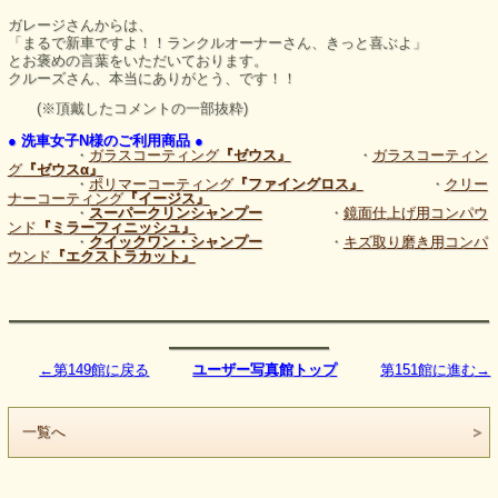
ガレージさんからは、
「まるで新車ですよ！！ランクルオーナーさん、きっと喜ぶよ」
とお褒めの言葉をいただいております。
クルーズさん、本当にありがとう、です！！
(※頂戴したコメントの一部抜粋)
● 洗車女子N様のご利用商品 ●
・
ガラスコーティング
『ゼウス』
・
ガラスコーティン
グ
『ゼウスα』
・
ポリマーコーティング
『ファイングロス』
・
クリー
ナーコーティング
『イージス』
・
スーパークリンシャンプー
・
鏡面仕上げ用コンパウ
ンド
『ミラーフィニッシュ』
・
クイックワン・シャンプー
・
キズ取り磨き用コンパ
ウンド
『エクストラカット』
――――――――――――――――――
――――――
←第149館に戻る
ユーザー写真館トップ
第151館に進む→
一覧へ