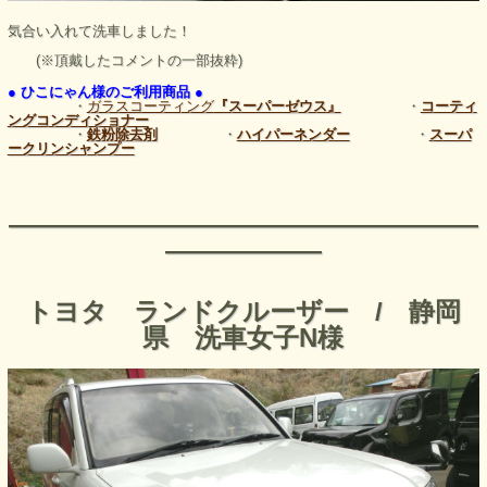
気合い入れて洗車しました！
(※頂戴したコメントの一部抜粋)
● ひこにゃん様のご利用商品 ●
・
ガラスコーティング
『スーパーゼウス』
・
コーティ
ングコンディショナー
・
鉄粉除去剤
・
ハイパーネンダー
・
スーパ
ークリンシャンプー
――――――――――――――――――
――――――
トヨタ ランドクルーザー / 静岡
県 洗車女子N様