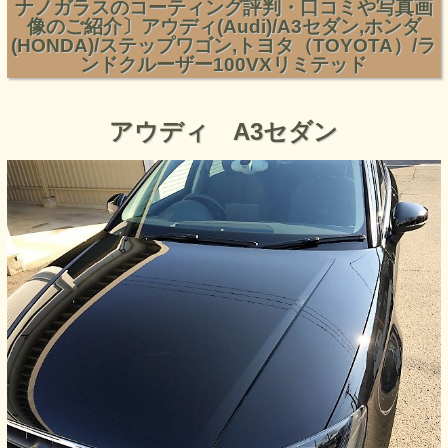
ナノガラスのコーティング評判・口コミや写真画
像のご紹介〕アウディ(Audi)/A3セダン,ホンダ
(HONDA)/ステップワゴン,トヨタ（TOYOTA）/ラ
ンドクルーザー100VXリミテッド
アウディ A3セダン