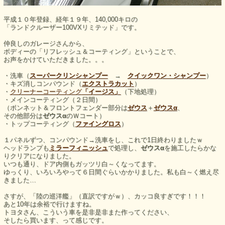
平成１０年登録、経年１９年、140,000キロの
「ランドクルーザー100VXリミテッド」です。
仲良しのガレージさんから、
ボディーの「リフレッシュ＆コーティング」ということで、
お声をかけていただきました。。。
・洗車（
スーパークリンシャンプー
→
クイックワン・シャンプー
）
・キズ消しコンパウンド（
エクストラカット
）
・
クリーナーコーティング
「イージス」
（下地処理）
・メインコーティング（２日間）
（ボンネット＆フロントフェンダー部分は
ゼウス
＋
ゼウスα
、
その他部分は
ゼウスα
のＷコート）
・トップコーティング（
ファイングロス
）
１パネルずつ、コンパウンド→洗車をし、これで1日終わりましたｗ
ヘッドランプも
ミラーフィニッシュ
で処理し、
ゼウスα
を施工したらかな
りクリアになりました。
いつも通り、ドア内側もガッツリ白～くなってます。
ゆっくり、いろいろやって６日間ぐらいかかりました。私も白～く燃え尽
きました…
さすが、「陸の巡洋艦」（直訳ですがｗ）、カッコ良すぎです！！！
あと10年は余裕で行けますね。
トヨタさん、こういう車を是非是非また作ってください、
そしたら買います、って感じです。