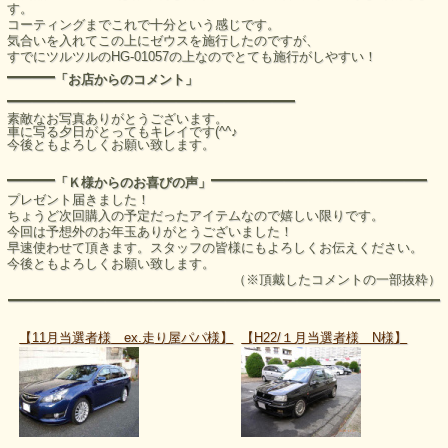
す。
コーティングまでこれで十分という感じです。
気合いを入れてこの上にゼウスを施行したのですが、
すでにツルツルのHG-01057の上なのでとても施行がしやすい！
――
「お店からのコメント」
――――――――――――
素敵なお写真ありがとうございます。
車に写る夕日がとってもキレイです(^^♪
今後ともよろしくお願い致します。
――
―――――――――
「Ｋ様からのお喜びの声」
プレゼント届きました！
ちょうど次回購入の予定だったアイテムなので嬉しい限りです。
今回は予想外のお年玉ありがとうございました！
早速使わせて頂きます。スタッフの皆様にもよろしくお伝えください。
今後ともよろしくお願い致します。
（※頂戴したコメントの一部抜粋）
――――――――――――――――――
【11月当選者様 ex.走り屋パパ様】
【H22/１月当選者様 N様】