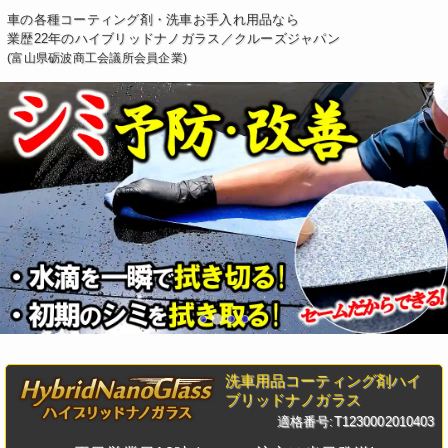
車の各種コーティング剤・洗車お手入れ用品なら
業歴22年のハイブリッドナノガラス／クルーズジャパン
(富山県砺波商工会議所会員企業)
洗車用品コーティング剤ハイ
ブリッドナノガラス
適格番号:T1230002010403