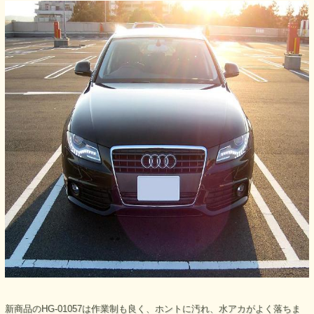
新商品のHG-01057は作業制も良く、ホントに汚れ、水アカがよく落ちま