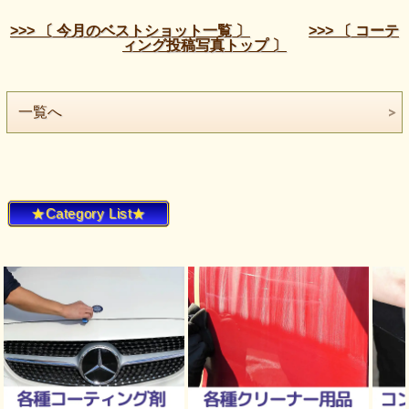
>>> 〔 今月のベストショット一覧 〕
>>> 〔 コーテ
ィング投稿写真トップ 〕
一覧へ
★Category List★