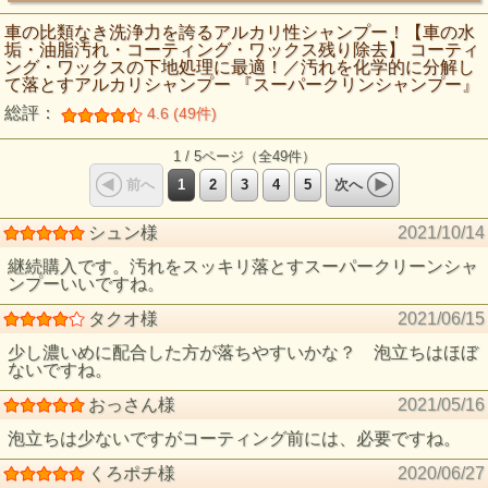
車の比類なき洗浄力を誇るアルカリ性シャンプー！【車の水
垢・油脂汚れ・コーティング・ワックス残り除去】 コーティ
ング・ワックスの下地処理に最適！／汚れを化学的に分解し
て落とすアルカリシャンプー 『スーパークリンシャンプー』
総評：
4.6 (49件)
1 / 5ページ（全49件）
1
2
3
4
5
前へ
次へ
シュン様
2021/10/14
継続購入です。汚れをスッキリ落とすスーパークリーンシャ
ンプーいいですね。
タクオ様
2021/06/15
少し濃いめに配合した方が落ちやすいかな？ 泡立ちはほぼ
ないですね。
おっさん様
2021/05/16
泡立ちは少ないですがコーティング前には、必要ですね。
くろポチ様
2020/06/27