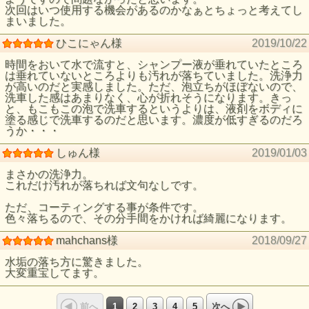
次回はいつ使用する機会があるのかなぁとちょっと考えてし
まいました。
ひこにゃん様
2019/10/22
時間をおいて水で流すと、シャンプー液が垂れていたところ
は垂れていないところよりも汚れが落ちていました。洗浄力
が高いのだと実感しました。ただ、泡立ちがほぼないので、
洗車した感はあまりなく、心が折れそうになります。きっ
と、もこもこの泡で洗車するというよりは、液剤をボディに
塗る感じで洗車するのだと思います。濃度が低すぎるのだろ
うか・・・
しゅん様
2019/01/03
まさかの洗浄力。
これだけ汚れが落ちれば文句なしです。
ただ、コーティングする事が条件です。
色々落ちるので、その分手間をかければ綺麗になります。
mahchans様
2018/09/27
水垢の落ち方に驚きました。
大変重宝してます。
1
2
3
4
5
前へ
次へ