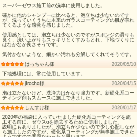
スーパーゼウス施工前の洗車に使用しました。
確かに他のシャンプーに比べると、泡立ちは少ないのです
が、洗っていくうちに本来のガラスコーティングの肌が表れ
てくるような感覚を感じました。
使用感としては、泡立ちは少ないのですがスポンジの滑りも
良く、洗い上がりもスッキリとくすみもとれ、下地づくりに
はなかなか良さそうです。
気付かないような、細かい汚れも分解してくれてそうです。
はっちゃん様
2020/05/10
下地処理には、常に使用しています。
jirocho様
2020/04/15
泡は立たないけど、洗浄力はかなり強力です。新硬化系コー
ティング剤もスムースに施工できました。
しんすけ様
2020/01/17
2020年の福袋に入っていたました硬化系コーティングを施
工する前に、ゼウスαを除去するために使用しました。
説明にもありましたが、泡立ちが少ないので少し心配しなが
ら施工したのですが、硬化系コーティングが無事施工できた
ようですので問題なかったと思います。