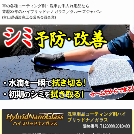
車の各種コーティング剤・洗車お手入れ用品なら
業歴22年のハイブリッドナノガラス／クルーズジャパン
(富山県砺波商工会議所会員企業)
洗車用品コーティング剤ハイ
ブリッドナノガラス
適格番号:T1230002010403