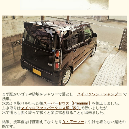
まず細かいゴミや砂埃をシャワーで落とし、
クイックワン・シャンプー
で
洗車。
水のふき取りを行った後
スーパーゼウス【Premium】
を施工しました。
ふき取りは
マイクロファイバークロス極【改】
で行いましたが、
水で濡らし固く絞って拭くと楽に拭き取ることが出来ました。
結果、洗車傷はほぼ消えてなくなり
Ｄ・アーマー
に引けを取らない超絶の
艶です。