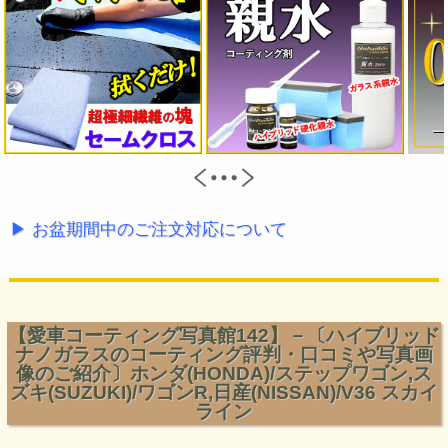
▶ お盆期間中のご注文対応について
【愛車コーティング写真館142】－〔ハイブリッド
ナノガラスのコーティング評判・口コミや写真画
像のご紹介〕ホンダ(HONDA)/ステップワゴン,ス
ズキ(SUZUKI)/ワゴンR,日産(NISSAN)/V36 スカイ
ライン