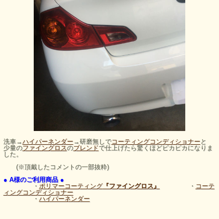
洗車→
ハイパーネンダー
→研磨無しで
コーティングコンディショナー
と
少量の
ファイングロス
の
ブレンド
で仕上げたら驚くほどピカピカになりま
した。
(※頂戴したコメントの一部抜粋)
● A様のご利用商品 ●
・
ポリマーコーティング
『ファイングロス』
・
コーテ
ィングコンディショナー
・
ハイパーネンダー