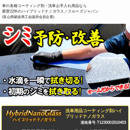
車の各種コーティング剤・洗車お手入れ用品なら
業歴22年のハイブリッドナノガラス／クルーズジャパン
(富山県砺波商工会議所会員企業)
洗車用品コーティング剤ハイ
ブリッドナノガラス
適格番号:T1230002010403