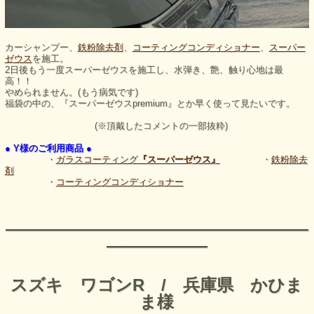
カーシャンプー、
鉄粉除去剤
、
コーティングコンディショナー
、
スーパー
ゼウス
を施工。
2日後もう一度スーパーゼウスを施工し、水弾き、艶、触り心地は最
高！！
やめられません。(もう病気です)
福袋の中の、『スーパーゼウスpremium』とか早く使って見たいです。
(※頂戴したコメントの一部抜粋)
● Y様のご利用商品 ●
・
ガラスコーティング
『スーパーゼウス』
・
鉄粉除去
剤
・
コーティングコンディショナー
――――――――――――――――――
――――――
スズキ ワゴンR / 兵庫県 かひま
ま様