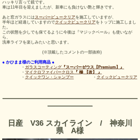
ハッキリ言って鏡です。
車は11年目を迎えましたが、新車にも負けない艶と輝きです。
あと窓ガラスには
スーパービュークリア
を施工していますが、
半年ほど経過していますので
クイックビュークリア
をトップに施工しまし
た。
この状態を少しでも保てるように今後は『マジックベール』も使いなが
ら、
洗車ライフを楽しみたいと思います。
(※頂戴したコメントの一部抜粋)
● かひまま様のご利用商品 ●
・
ガラスコーティング
『スーパーゼウス【Premium】』
・
マイクロファイバークロス
『 極 【改】 』
・
クイックワン・シャンプー
・
クイックビュークリア
――――――――――――――――――
――――――
日産 V36 スカイライン / 神奈川
県 A様