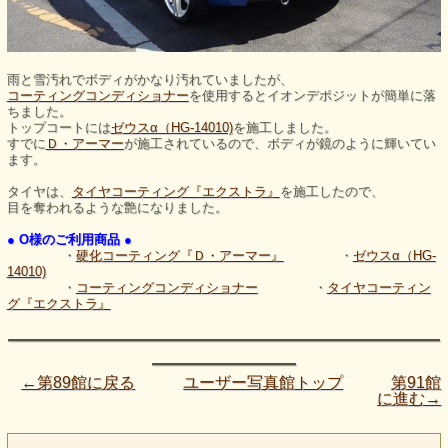
雨と雪汚れでボディがかなり汚れていましたが、
コーティングコンディショナー
を使用するとイオンデポジットが簡単に落
ちました。
トップコートには
ゼウスα（HG-14010)
を施工しました。
すでに
Ｄ・アーマー
が施工されているので、ボディが鏡のように輝いてい
ます。
タイヤは、
タイヤコーティング『エクストラ』
を施工したので、
目を奪われるような艶になりました。
● O様のご利用商品 ●
・
硬化コーティング『Ｄ・アーマー』
・
ゼウスα（HG-
14010)
・
コーティングコンディショナー
・
タイヤコーティン
グ『エクストラ』
――――――――――――――――――
――――――
←第89館に戻る
ユーザー写真館トップ
第91館
に進む→