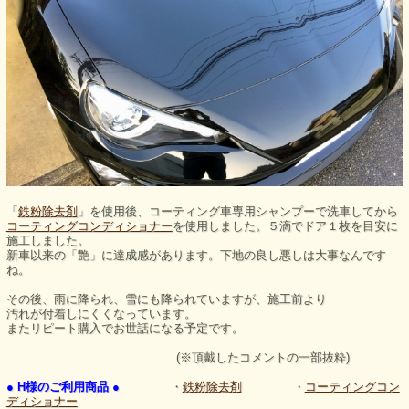
「
鉄粉除去剤
」を使用後、コーティング車専用シャンプーで洗車してから
コーティングコンディショナー
を使用しました。５滴でドア１枚を目安に
施工しました。
新車以来の「艶」に達成感があります。下地の良し悪しは大事なんです
ね。
その後、雨に降られ、雪にも降られていますが、施工前より
汚れが付着しにくくなっています。
またリピート購入でお世話になる予定です。
(※頂戴したコメントの一部抜粋)
● H様のご利用商品 ●
・
鉄粉除去剤
・
コーティングコン
ディショナー