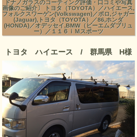
ドナノガラスのコーティング評価・口コミや写真
画像のご紹介〕 トヨタ（TOYOTA）／ハイエース,
フォルクスワーゲン(Volkswagen)／ポロ,ジャガー
(Jaguar),トヨタ（TOYOTA）／86,ホンダ
(HONDA)／オデッセイ,BMW（ビーエムダブリュ
ー）／１１６ｉＭスポーツ
トヨタ ハイエース / 群馬県 H様