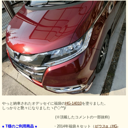
やっと納車されたオデッセイに福袋の
HG-14010
を塗りました。
しっかりと艶々になりましたヽ(^◇^*)/
(※頂戴したコメントの一部抜粋)
● T様のご利用商品 ●
・2014年福袋Ａセット（
ゼウスα（HG-