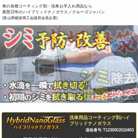
車の各種コーティング剤・洗車お手入れ用品なら
業歴22年のハイブリッドナノガラス／クルーズジャパン
(富山県砺波商工会議所会員企業)
洗車用品コーティング剤ハイ
ブリッドナノガラス
適格番号:T1230002010403